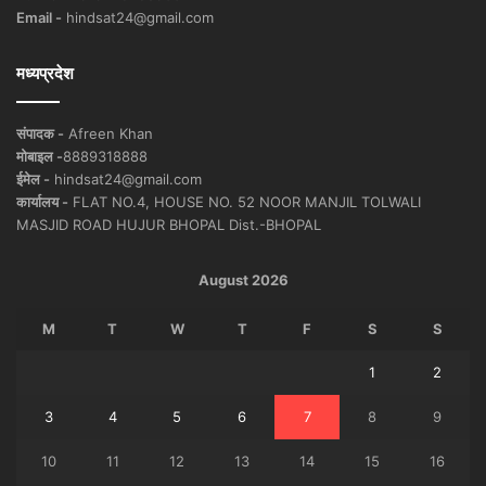
Email -
hindsat24@gmail.com
मध्यप्रदेश
संपादक -
Afreen Khan
मोबाइल -
8889318888
ईमेल -
hindsat24@gmail.com
कार्यालय -
FLAT NO.4, HOUSE NO. 52 NOOR MANJIL TOLWALI
MASJID ROAD HUJUR BHOPAL Dist.-BHOPAL
August 2026
M
T
W
T
F
S
S
1
2
3
4
5
6
7
8
9
10
11
12
13
14
15
16