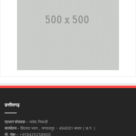
छत्तीसगढ़
प्रधान संपादक -
जावेद नियाज़ी
कार्यालय -
हिंदसत भवन , जगदलपुर - 494001 बस्तर ( छ.ग. )
मो. नंबर -
+919425258900