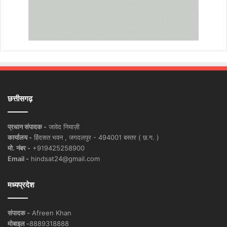
छत्तीसगढ़
प्रधान संपादक -
जावेद नियाज़ी
कार्यालय -
हिंदसत भवन , जगदलपुर - 494001 बस्तर ( छ.ग. )
मो. नंबर -
+919425258900
Email -
hindsat24@gmail.com
मध्यप्रदेश
संपादक -
Afreen Khan
मोबाइल -
8889318888