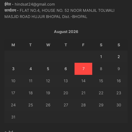
ईमेल -
hindsat24@gmail.com
कार्यालय -
FLAT NO.4, HOUSE NO. 52 NOOR MANJIL TOLWALI
MASJID ROAD HUJUR BHOPAL Dist.-BHOPAL
August 2026
M
T
W
T
F
S
S
1
2
3
4
5
6
7
8
9
10
11
12
13
14
15
16
17
18
19
20
21
22
23
24
25
26
27
28
29
30
31
« Jul