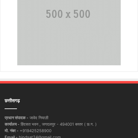
छत्तीसगढ़
प्रधान संपादक -
जावेद नियाज़ी
कार्यालय -
हिंदसत भवन , जगदलपुर - 494001 बस्तर ( छ.ग. )
मो. नंबर -
+919425258900
Email -
hindsat24@gmail.com