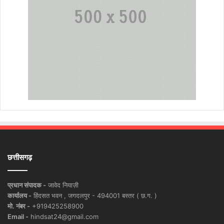
छत्तीसगढ़
प्रधान संपादक -
जावेद नियाज़ी
कार्यालय -
हिंदसत भवन , जगदलपुर - 494001 बस्तर ( छ.ग. )
मो. नंबर -
+919425258900
Email -
hindsat24@gmail.com