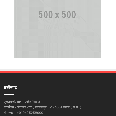
छत्तीसगढ़
प्रधान संपादक -
जावेद नियाज़ी
कार्यालय -
हिंदसत भवन , जगदलपुर - 494001 बस्तर ( छ.ग. )
मो. नंबर -
+919425258900