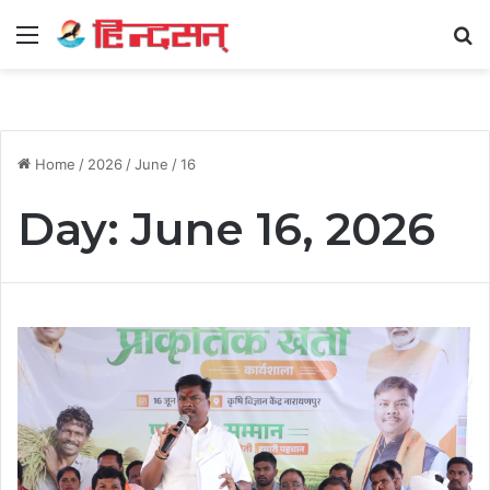
Menu
Se
Home
/
2026
/
June
/
16
Day:
June 16, 2026